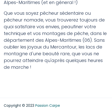
Alpes-Maritimes (et en géneral !)
Que vous soyez pêcheur sédentaire ou
pêcheur nomade, vous trouverez toujours de
quoi satisfaire vos envies, peaufiner votre
technique et vos montages de pêche, dans le
département des Alpes-Maritimes (06). Sans
oublier les joyaux du Mercantour, les lacs de
montagne d'une beauté rare, que vous ne
pourrez atteindre qu'après quelques heures
de marche !
Etang carpe Alsace
Etang carpe Nord-Pas-de-Calais
Etang carpe Picardie
Copyright © 2023
Passion Carpe
Etang carpe Somme
Etang carpe Haute-Normandie
Etang carpe Pas-de-Calais