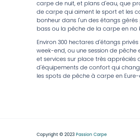
carpe de nuit, et plans d'eau, que 
de carpe qui aiment le sport et les
bonheur dans l'un des étangs gérés 
bass ou la pêche de la carpe en no k
Environ 300 hectares d'étangs privés 
week-end, ou une session de pêche e
et services sur place très appréciés 
d'équipements de confort qui change
les spots de pêche à carpe en Eure-et
Etang carpe Alsace
Etang carpe 
Etang carpe Nord-Pas-de-Calais
Etang carpe P
Etang carpe Picardie
Etang carpe N
Etang carpe Haute-Normandie
Etang carpe A
Copyright © 2023
Passion Carpe
Etang carpe Basse-Normandie
Etang carpe Fi