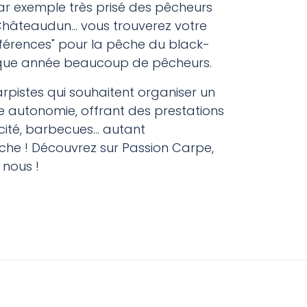
ar exemple très prisé des pêcheurs
hâteaudun... vous trouverez votre
férences" pour la pêche du black-
 chaque année beaucoup de pêcheurs.
arpistes qui souhaitent organiser un
e autonomie, offrant des prestations
cité, barbecues... autant
che ! Découvrez sur Passion Carpe,
 nous !
Etang carpe Haute-Marne
Etang carpe Meurthe-et-Moselle
Etang carpe Meuse
Etang carpe Moselle
Etang carpe Bas-Rhin