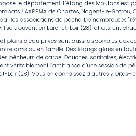
propose le département. L'étang des Moutons est p
 combats ! AAPPMA de Chartes, Nogent-le-Rotrou, C
par les associations de pêche. De nombreuses "ré
ill se trouvent en Eure-et-Loir (28), et attirent
et plans d'eau privés sont aussi disponibles aux c
ntre amis ou en famille. Des étangs gérés en tout
des pêcheurs de carpe. Douches, sanitaires, électri
nt véritablement l'ambiance d'une session de pê
-Loir (28). Vous en connaissez d'autres ? Dites-le
Somme
Etang carpe Haute-Loire
as-de-Calais
Etang carpe Puy-de-Dôme
ord
Etang carpe Rhône
isne
Etang carpe Savoie
nistère
Etang carpe Haute-Savoie