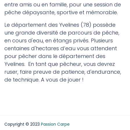
entre amis ou en famille, pour une session de
pêche dépaysante, sportive et mémorable.
Le département des Yvelines (78) possède
une grande diversité de parcours de pêche,
en cours d'eau, en étangs privés. Plusieurs
centaines d'hectares d’eau vous attendent
pour pêcher dans le département des
Yvelines. En tant que pêcheur, vous devrez
ruser, faire preuve de patience, d'endurance,
de technique. A vous de jouer !
Etang carpe Alsace
Etang carpe Nord-Pas-de-Calais
Etang carpe Picardie
Copyright © 2023
Passion Carpe
Etang carpe Somme
Etang carpe Haute-Normandie