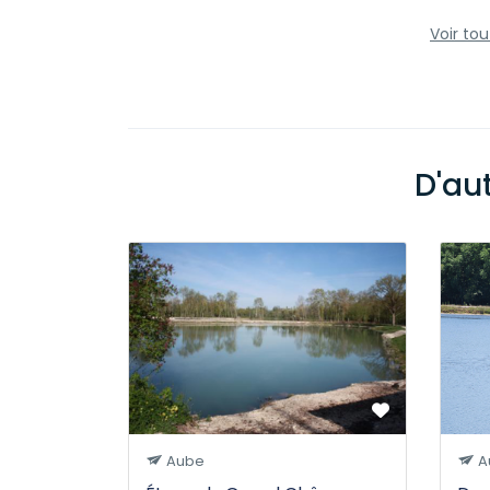
Voir to
D'au
Aube
A