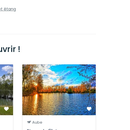
et étang
rir !
Aube