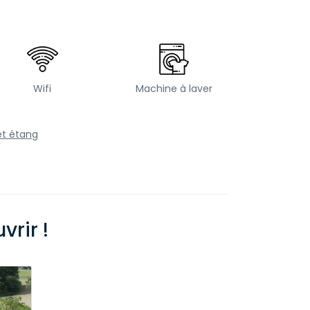
Wifi
Machine à laver
et étang
rir !