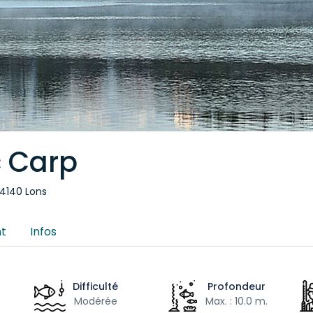
c Carp
64140 Lons
t
Infos
Difficulté
Profondeur
Modérée
Max. : 10.0 m.