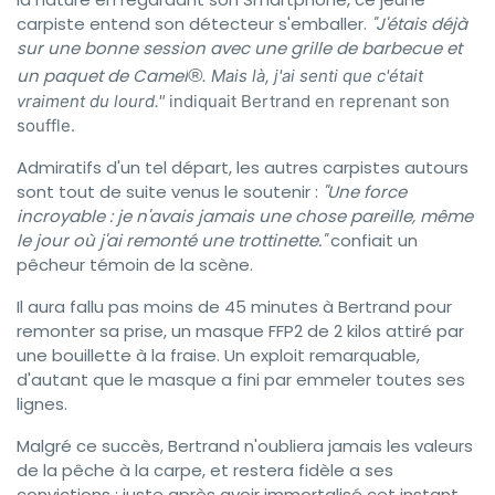
carpiste entend son détecteur s'emballer.
"J'étais déjà
sur une bonne session avec une grille de barbecue et
un paquet de Camel
®
. Mais là, j'ai senti que c'était
vraiment du lourd."
indiquait Bertrand en reprenant son
souffle.
Admiratifs d'un tel départ, les autres carpistes autours
sont tout de suite venus le soutenir :
"Une force
incroyable : je n'avais jamais une chose pareille, même
le jour où j'ai remonté une trottinette."
confiait un
pêcheur témoin de la scène.
Il aura fallu pas moins de 45 minutes à Bertrand pour
remonter sa prise, un masque FFP2 de 2 kilos attiré par
une bouillette à la fraise. Un exploit remarquable,
d'autant que le masque a fini par emmeler toutes ses
lignes.
Malgré ce succès, Bertrand n'oubliera jamais les valeurs
de la pêche à la carpe, et restera fidèle a ses
convictions : juste après avoir immortalisé cet instant