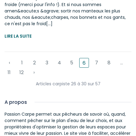
froide (merci pour l'info !). Et si nous sommes
amen&eacute;s &agrave; sortir nos manteaux les plus
chauds, nos &eacute;charpes, nos bonnets et nos gants,
ce n'est pas le froid[...]
LIRE LA SUITE
‹
1
2
3
4
5
7
8
...
6
11
12
›
Articles carpiste 26 à 30 sur 57
A propos
Passion Carpe permet aux pêcheurs de savoir où, quand,
comment pêcher sur le plan d'eau de leur choix, et aux
propriétaires d'optimiser la gestion de leurs espaces pour
mieux vivre de leur passion. Le site vise à faciliter, accélérer